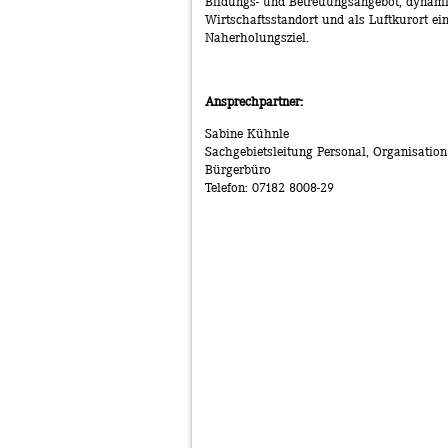
Bildungs- und Betreuungsangebot, dynam
Wirtschaftsstandort und als Luftkurort ein
Naherholungsziel.
Ansprechpartner:
Sabine Kühnle
Sachgebietsleitung Personal, Organisatio
Bürgerbüro
Telefon: 07182 8008-29