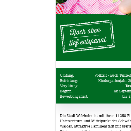
Umfang:
Vollzeit - auch Teilze
Befristung:
Kindergartenjahr 
Vergütung:
Ta
Beginn:
ab Septem
Bewerbungsfrist:
bis 3
Die Stadt Welzheim ist mit ihren 11.250 
Unterzentrum und Mittelpunkt des Schwä
Waldes, attraktive Familienstadt mit brei