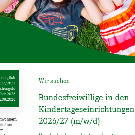
it möglich
Wir suchen
2026/2027
schengeld
ber 2026
Bundesfreiwillige in den
1.08.2026
Kindertageseinrichtungen 
2026/27 (m/w/d)
Einwohnern
bischen
tem